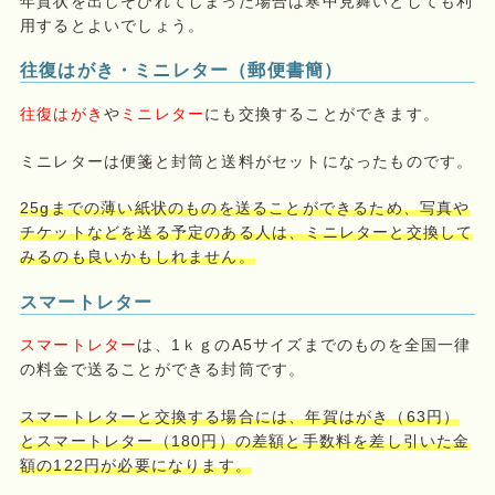
年賀状を出しそびれてしまった場合は寒中見舞いとしても利
用するとよいでしょう。
往復はがき・ミニレター（郵便書簡）
往復はがき
や
ミニレター
にも交換することができます。
ミニレターは便箋と封筒と送料がセットになったものです。
25gまでの薄い紙状のものを送ることができるため、写真や
チケットなどを送る予定のある人は、ミニレターと交換して
みるのも良いかもしれません。
スマートレター
スマートレター
は、1ｋｇのA5サイズまでのものを全国一律
の料金で送ることができる封筒です。
スマートレターと交換する場合には、年賀はがき（63円）
とスマートレター（180円）の差額と手数料を差し引いた金
額の122円が必要になります。