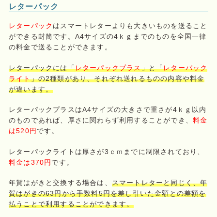
レターパック
レターパック
はスマートレターよりも大きいものを送ること
ができる封筒です。A4サイズの4ｋｇまでのものを全国一律
の料金で送ることができます。
レターパックには「
レターパックプラス
」と「
レターパック
ライト
」の2種類があり、それぞれ送れるものの内容や料金
が違います。
レターパックプラスはA4サイズの大きさで重さが4ｋｇ以内
のものであれば、厚さに関わらず利用することができ、
料金
は520円
です。
レターパックライトは厚さが3ｃｍまでに制限されており、
料金は370円
です。
年賀はがきと交換する場合は、
スマートレターと同じく、年
賀はがきの63円から手数料5円を差し引いた金額との差額を
払うことで利用することができます。