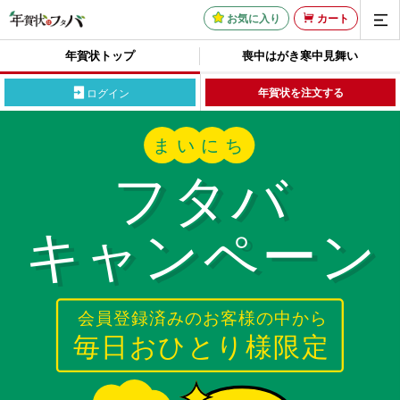
お気に入り
カート
年賀状トップ
喪中はがき
寒中見舞い
年賀状を注文する
ログイン