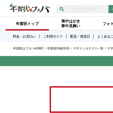
喪中はがき
年賀状トップ
フォ
寒中見舞い
料金・お支払い
ご利用ガイド
配送・発送日
よくある
年賀状はフタバHOME
年賀状印刷2026
デザインカテゴリ一覧
デ