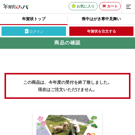
お気に入り
カート
年賀状トップ
喪中はがき
寒中見舞い
年賀状を注文する
ログイン
商品の確認
この商品は、今年度の受付を終了致しました。
現在はご注文いただけません。