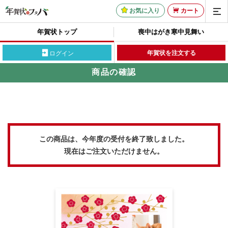
お気に入り
カート
年賀状トップ
喪中はがき
寒中見舞い
年賀状を注文する
ログイン
商品の確認
この商品は、今年度の受付を終了致しました。
現在はご注文いただけません。