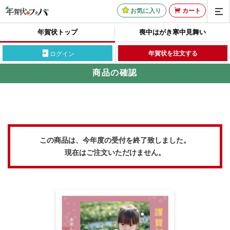
お気に入り
カート
年賀状トップ
喪中はがき
寒中見舞い
年賀状を注文する
ログイン
商品の確認
この商品は、今年度の受付を終了致しました。
現在はご注文いただけません。