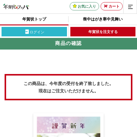
お気に入り
カート
年賀状トップ
喪中はがき
寒中見舞い
年賀状を注文する
ログイン
商品の確認
この商品は、今年度の受付を終了致しました。
現在はご注文いただけません。