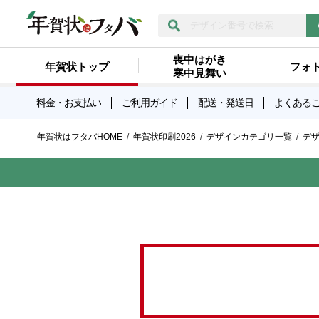
喪中はがき
年賀状トップ
フォ
寒中見舞い
料金・お支払い
ご利用ガイド
配送・発送日
よくある
年賀状はフタバHOME
年賀状印刷2026
デザインカテゴリ一覧
デ