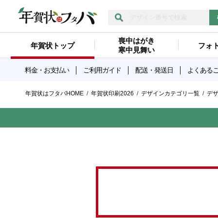
喪中はがき
年賀状トップ
フォ
寒中見舞い
料金・お支払い
ご利用ガイド
配送・発送日
よくある
年賀状はフタバHOME
年賀状印刷2026
デザインカテゴリ一覧
デ