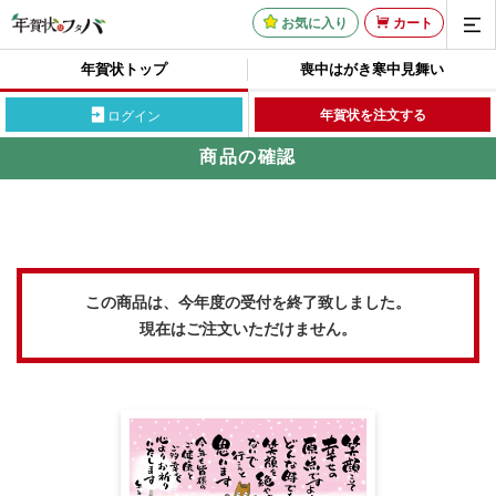
お気に入り
カート
年賀状トップ
喪中はがき
寒中見舞い
年賀状を注文する
ログイン
商品の確認
この商品は、今年度の受付を終了致しました。
現在はご注文いただけません。