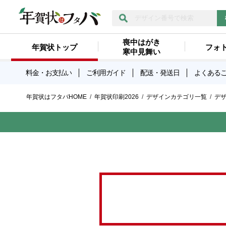
喪中はがき
年賀状トップ
フォ
寒中見舞い
料金・お支払い
ご利用ガイド
配送・発送日
よくある
年賀状はフタバHOME
年賀状印刷2026
デザインカテゴリ一覧
デ