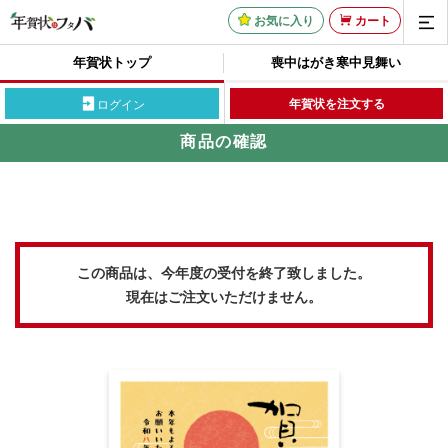
お気に入り
カート
年賀状トップ
喪中はがき
寒中見舞い
年賀状を注文する
ログイン
商品の確認
この商品は、今年度の受付を終了致しました。
現在はご注文いただけません。