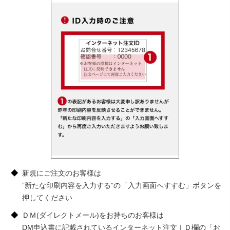
新規にご注文のお客様は
”新たな印刷内容を入力する”の「入力画面へすすむ」ボタンを
押してください
ＤＭ(ダイレクトメール)をお持ちのお客様は
DM申込書に記載されているインターネット注文ＩＤ欄の「お