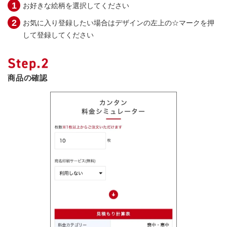
お好きな絵柄を選択してください
お気に入り登録したい場合はデザインの左上の☆マークを押
して登録してください
商品の確認