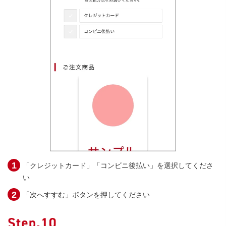
「クレジットカード」「コンビニ後払い」を選択してくださ
い
「次へすすむ」ボタンを押してください