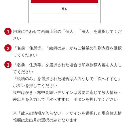
用途に合わせて画面上部の「個人」「法人」を選択してくだ
さい
「名前・住所等」「絵柄のみ」からご希望の印刷内容を選択
してください
「名前・住所等」を選択された場合は印刷原稿内容を入力し
てください
「絵柄のみ」を選択された場合は入力なしで「次へすすむ」
ボタンを押してください
喪中はがき・寒中見舞いデザインは必要に応じて故人情報・
差出月を入力して「次へすすむ」ボタンを押してください
※「故人の情報が入らない」デザインを選択した場合故人情
報欄は差出月の選択のみとなります