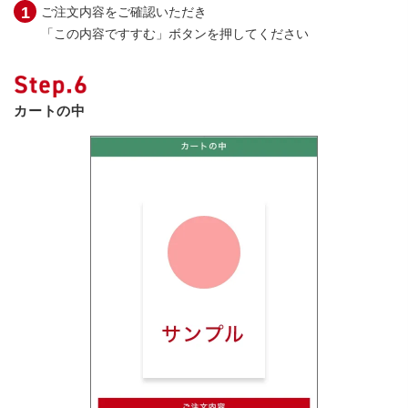
ご注文内容をご確認いただき
「この内容ですすむ」ボタンを押してください
カートの中