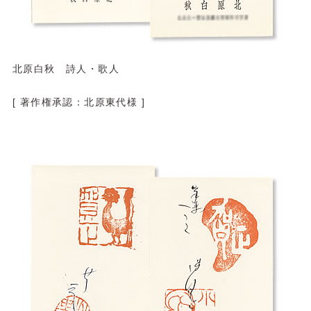
北原白秋 詩人・歌人
[ 著作権承認：北原東代様 ]