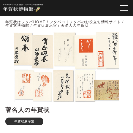
年賀状はフタバHOME
/
フタバコ | フタバのお役立ち情報サイト
/
年賀状博物館
/
年賀状展示室
/
著名人の年賀状
著名人の年賀状
年賀状展示室