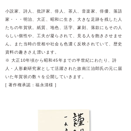
小説家、詩人、批評家、俳人、茶人、音楽家、俳優、落語
家・・・明治、大正、昭和に生き、大きな足跡を残した人
たちの年賀状。紙質、地色、活字、篆刻、落款にもその人
らしい個性や、工夫が凝らされて、見る人を飽きさせませ
ん。また当時の世相や社会も色濃く反映されていて、歴史
資料の趣きさえ漂います。
※ 大正10年頃から昭和45年までの半世紀にわたり、詩
人・人形劇研究家として活躍された故南江治郎氏の元に届
いた年賀状の数々を公開していきます。
[ 著作権承認：福永清様 ]